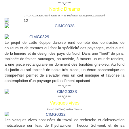
°°°0°°°
Nordic Dreams
1:1 LANDSKAB: Jacob Kamp et Trine Trydeman, paysagistes, Danemark
Le projet de cette équipe danoise rend compte des contrastes de
couleurs et de textures qui font la spécificité des paysages, mais aussi
de la lumière et du design des pays du Nord. Dans une "forêt" de pins,
tapissée de fraises sauvages, on accède, à travers un mur de rondins,
à une pièce rectangulaire où dominent des tonalités gris-bleu. Au fond
du jardin au sol tapissé de sable très blanc, un écran panoramique en
trompe-l’œil permet de s’évader vers un ciel nordique et favorise la
contemplation d'un paysage profondément apaisant.
°°°0°°°
°°°0°°°
Vasques vives
Benoît Saillard, atelier Coralis
Les vasques vives sont nées du travail de recherche et d'observation
méticuleuse sur l'eau de l'hydraulicien Theodor Schwenk et de sa