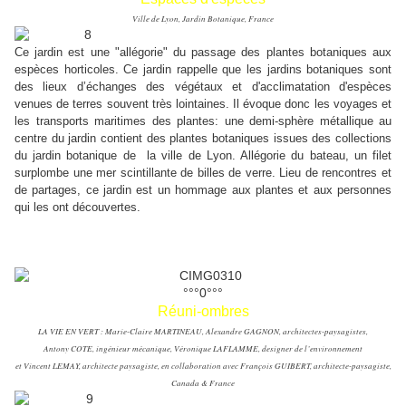
Ville de Lyon, Jardin Botanique, France
Ce jardin est une "allégorie" du passage des plantes botaniques aux
espèces horticoles. Ce jardin rappelle que les jardins botaniques sont
des lieux d’échanges des végétaux et d'acclimatation d'espèces
venues de terres souvent très lointaines. Il évoque donc les voyages et
les transports maritimes des plantes: une demi-sphère métallique au
centre du jardin contient des plantes botaniques issues des collections
du jardin botanique de la ville de Lyon. Allégorie du bateau, un filet
surplombe une mer scintillante de billes de verre. Lieu de rencontres et
de partages, ce jardin est un hommage aux plantes et aux personnes
qui les ont découvertes.
°°°0°°°
Réuni-ombres
LA VIE EN VERT : Marie-Claire MARTINEAU, Alexandre GAGNON, architectes-paysagistes,
Antony COTE, ingénieur mécanique, Véronique LAFLAMME, designer de l’environnement
et Vincent LEMAY, architecte paysagiste, en collaboration avec François GUIBERT, architecte-paysagiste,
Canada & France