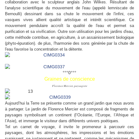
collaboration avec le sculpteur anglais John Wilkes. Résultant de
l'analyse scientifique du mouvement de l'eau (appelé lemniscate de
Bernoulli) dessinant dans sa chute le mouvement de l'infini, ces
vasques vives allient qualité artistique et intérêt scientifique. Ce
mouvement pendulaire accroît la qualité de l'eau et permet sa
purification et sa vivification. Outre son utilisation pour les jardins d'eau,
cette méthode contribue, en agriculture, à un assainissement biologique
(phyto-épuration). de plus, l'harmonie des sons générée par la chute de
l'eau favorise la concentration et la détente.
°°°0°°°
Graines de conscience
Florence Mercier, paysagiste
Aujourd’hui la Terre se présente comme un grand jardin que nous avons
à partager. Le jardin de Florence Mercier est composé de fragments de
paysages symbolisant un continent (l’Océanie, l’Europe, l’Afrique et
l’Asie), et immerge le visiteur dans différents univers poétiques.
Tel un carnet de voyage, il invite le promeneur à parcourir ces
paysages, dont les atmosphères, les impressions et les émotions
surgissent, se juxtaposent et se partagent, comme les mécanismes de