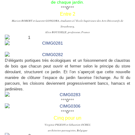
de chaque jardin.
°°°0°°°
Entre 2
Marion ROBERT et Laurent GONGORA, étudiants à l’Ecole Supérieure des Arts Décoratifs de
Strasbourg,
Alice ROUSSILLE, professeur, France
D’élégants portiques très écologiques et un foisonnement de claustras
de bois que chacun peut ouvrir et fermer selon le principe du store
déroulant, structurent ce jardin. Et l’on s’aperçoit que cette nouvelle
manière de clôturer l’espace du jardin favorise l’échange. Au fil du
parcours, les cloisons deviennent progressivement bancs, hamacs et
jardinières.
°°°0°°°
°°°0°°°
Cinq pour un
Virginie PIGEON et Sébastien OCHEJ,
architectes-paysagistes, Belgique