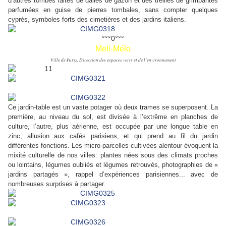
d’autres tombes faites de dalles de gazon et des treilles de grimpantes
parfumées en guise de pierres tombales, sans compter quelques
cyprès, symboles forts des cimetières et des jardins italiens.
°°°0°°°
Meli-Mélo
Ville de Paris, Direction des espaces verts et de l’environnement
Ce jardin-table est un vaste potager où deux trames se superposent. La
première, au niveau du sol, est divisée à l’extrême en planches de
culture, l’autre, plus aérienne, est occupée par une longue table en
zinc, allusion aux cafés parisiens, et qui prend au fil du jardin
différentes fonctions. Les micro-parcelles cultivées alentour évoquent la
mixité culturelle de nos villes: plantes nées sous des climats proches
ou lointains, légumes oubliés et légumes retrouvés, photographies de «
jardins partagés », rappel d’expériences parisiennes... avec de
nombreuses surprises à partager.