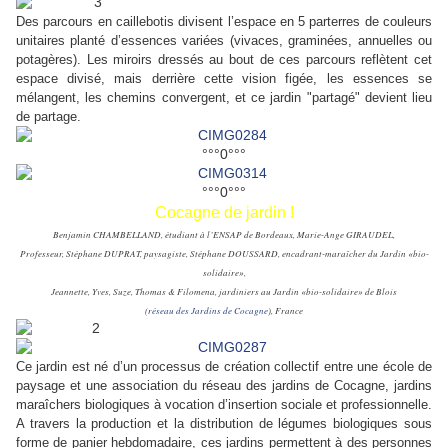
Des parcours en caillebotis divisent l’espace en 5 parterres de couleurs
unitaires planté d’essences variées (vivaces, graminées, annuelles ou
potagères). Les miroirs dressés au bout de ces parcours reflètent cet
espace divisé, mais derrière cette vision figée, les essences se
mélangent, les chemins convergent, et ce jardin "partagé" devient lieu
de partage.
°°°0°°°
°°°0°°°
Cocagne de jardin !
Benjamin CHAMBELLAND, étudiant à l’ENSAP de Bordeaux, Marie-Ange GIRAUDEL,
Professeur, Stéphane DUPRAT, paysagiste, Stéphane DOUSSARD, encadrant-maraîcher du Jardin «bio-
solidaire»,
Jeannette, Yves, Suze, Thomas & Filomena, jardiniers au Jardin «bio-solidaire» de Blois
(
réseau des Jardins de Cocagne
), France
Ce jardin est né d’un processus de création collectif entre une école de
paysage et une association du réseau des jardins de Cocagne, jardins
maraîchers biologiques à vocation d’insertion sociale et professionnelle.
A travers la production et la distribution de légumes biologiques sous
forme de panier hebdomadaire, ces jardins permettent à des personnes