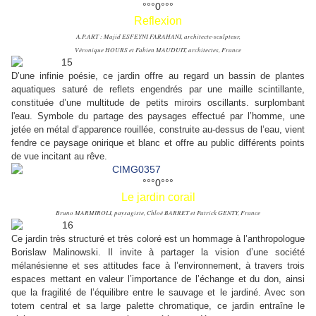
°°°0°°°
Reflexion
A.P.ART : Majid ESFEYNI FARAHANI, architecte-sculpteur,
Véronique HOURS et Fabien MAUDUIT, architectes, France
D’une infinie poésie, ce jardin offre au regard un bassin de plantes
aquatiques saturé de reflets engendrés par une maille scintillante,
constituée d’une multitude de petits miroirs oscillants. surplombant
l'eau. Symbole du partage des paysages effectué par l’homme, une
jetée en métal d’apparence rouillée, construite au-dessus de l’eau, vient
fendre ce paysage onirique et blanc et offre au public différents points
de vue incitant au rêve.
°°°0°°°
Le jardin corail
Bruno MARMIROLI, paysagiste, Chloé BARRET et Patrick GENTY, France
Ce jardin très structuré et très coloré est un hommage à l’anthropologue
Borislaw Malinowski. Il invite à partager la vision d’une société
mélanésienne et ses attitudes face à l’environnement, à travers trois
espaces mettant en valeur l’importance de l’échange et du don, ainsi
que la fragilité de l’équilibre entre le sauvage et le jardiné. Avec son
totem central et sa large palette chromatique, ce jardin entraîne le