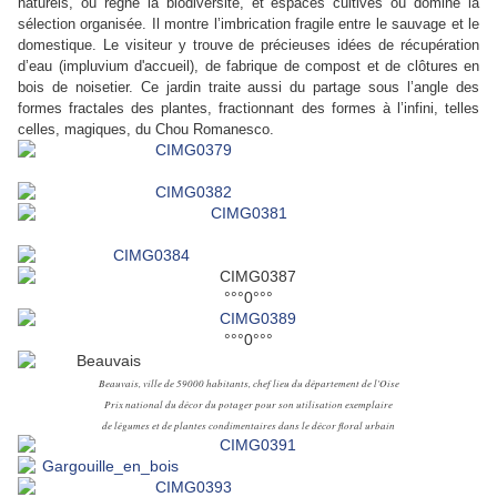
naturels, où règne la biodiversité, et espaces cultivés où domine la
sélection organisée. Il montre l’imbrication fragile entre le sauvage et le
domestique. Le visiteur y trouve de précieuses idées de récupération
d’eau (impluvium d'accueil), de fabrique de compost et de clôtures en
bois de noisetier. Ce jardin traite aussi du partage sous l’angle des
formes fractales des plantes, fractionnant des formes à l’infini, telles
celles, magiques, du Chou Romanesco.
°°°0°°°
°°°0°°°
Beauvais, ville de 59000 habitants, chef lieu du département de l'Oise
Prix national du décor du potager pour son utilisation exemplaire
de légumes et de plantes condimentaires dans le décor floral urbain