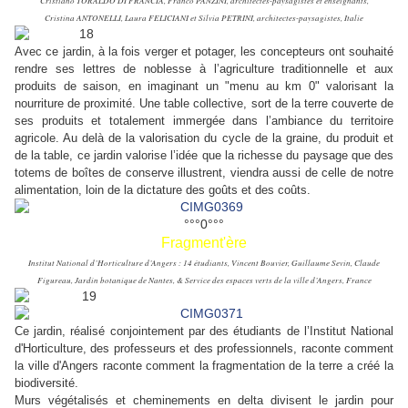
Cristiano TORALDO DI FRANCIA, Franco PANZINI, architectes-paysagistes et enseignants,
Cristina
ANTONELLI, Laura FELICIANI et Silvia PETRINI, architectes-paysagistes, Italie
Avec ce jardin, à la fois verger et potager, les concepteurs ont souhaité
rendre ses lettres de noblesse à l’agriculture traditionnelle et aux
produits de saison, en imaginant un "menu au km 0" valorisant la
nourriture de proximité. Une table collective, sort de la terre couverte de
ses produits et totalement immergée dans l’ambiance du territoire
agricole. Au delà de la valorisation du cycle de la graine, du produit et
de la table, ce jardin valorise l’idée que la richesse du paysage que des
totems de boîtes de conserve illustrent, viendra aussi de celle de notre
alimentation, loin de la dictature des goûts et des coûts.
°°°0°°°
Fragment'ère
Institut National d’Horticulture d’Angers : 14 étudiants, Vincent Bouvier, Guillaume Sevin, Claude
Figureau, Jardin botanique de Nantes, & Service des espaces verts de la ville d’Angers, France
Ce jardin, réalisé conjointement par des étudiants de l’Institut National
d'Horticulture, des professeurs et des professionnels, raconte comment
la ville d'Angers raconte comment la fragmentation de la terre a créé la
biodiversité.
Murs végétalisés et cheminements en delta divisent le jardin pour