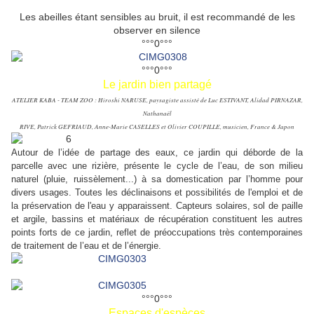
Les abeilles étant sensibles au bruit, il est recommandé de les
observer en silence
°°°0°°°
°°°0°°°
Le jardin bien partagé
ATELIER KABA - TEAM ZOO : Hiroshi NARUSE, paysagiste assisté de Luc ESTIVANT, Alidad PIRNAZAR,
Nathanaël
RIVE, Patrick GEFRIAUD, Anne-Marie CASELLES et Olivier COUPILLE, musicien, France & Japon
Autour de l’idée de partage des eaux, ce jardin qui déborde de la
parcelle avec une rizière, présente le cycle de l’eau, de son milieu
naturel (pluie, ruissèlement...) à sa domestication par l’homme pour
divers usages. Toutes les déclinaisons et possibilités de l'emploi et de
la préservation de l'eau y apparaissent. Capteurs solaires, sol de paille
et argile, bassins et matériaux de récupération constituent les autres
points forts de ce jardin, reflet de préoccupations très contemporaines
de traitement de l’eau et de l’énergie.
°°°0°°°
Espaces d'espèces