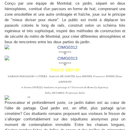
Conçu par une équipe de Montréal, ce jardin, séparé en deux
hémisphères, contitué d'un parcours en forme de huit, comprenant une
zone ensoleillée et une autre ombragée et fraîche, joue sur le principe
de "mieux diviser pour réunir". Le public est invité à déplacer les
parasols colorés le long de rails, construit selon un schéma très
ingénieux et très sophistiqué, inspiré des méthodes de construction et
de sécurité du métro de Montréal, pour créer différentes atmosphères et
lieux de rencontres entre les deux parties du jardin.
°°°0°°°
°°°0°°°
Repos éternel
GARAGE PAESAGGIO + CYTERA : Gabriele DE SANCTIS, Luca DIONISI, Francesco TONINI, Elena
GEPPETTI
et Serena SAVELLI, étudiants en paysage à l’Université de Rome La Sapienza,
Fabio DI CARLO, Professeur, Italie
Provocateur et profondément juste, ce jardin italien est au cœur de
l’idée de partage. Quel jardin est, en effet, plus partagé qu’un
cimetière? Ces étudiants romains proposent aux visiteurs le frisson de
s’allonger confortablement sur des sépultures anonymes pour un
moment de contemplation immobile. Entre les chaises longues,