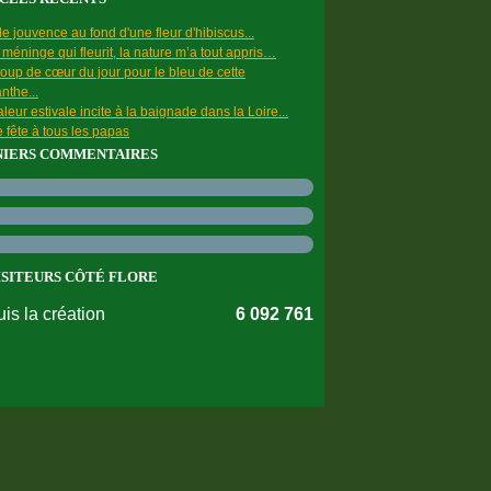
e jouvence au fond d'une fleur d'hibiscus...
a méninge qui fleurit, la nature m’a tout appris…
oup de cœur du jour pour le bleu de cette
nthe...
leur estivale incite à la baignade dans la Loire...
 fête à tous les papas
NIERS COMMENTAIRES
ISITEURS CÔTÉ FLORE
is la création
6 092 761