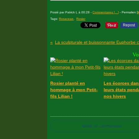
Posté par Patrick L à 00:28 -
Commentaires [
…
]
- Permalien [
Tags:
Rosaceae
,
Rosier
Repost
Vo
Rosier planté en
Les écorces dan
hommage à mon Petit-
leurs états pend
fils Lilian !
nos hivers
Ajouter un commentaire