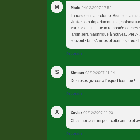
M
Mado
04/12/2007 17:52
La rose est ma préférée. Bien sûr j'aime t
vis dans un département qui, malheureus
Var) Ce qui fait que la remontée de mes r
jardin sera magnifique à nouveau.<br /> J
souvent.<br /> Amitiés et bonne soirée.<
Répondre
S
Simoun
03/12/2007 11:14
Des roses givrées à l'aspect féérique !
Répondre
X
Xavier
02/12/2007 11:23
Chez moi c'est fini pour cette année et a
Répondre