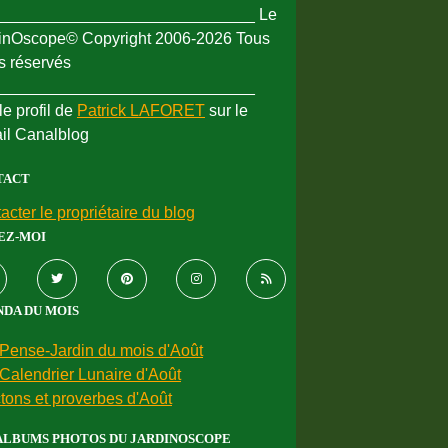
_____________________________ Le
inOscope© Copyright 2006-2026 Tous
ts réservés
_____________________________
le profil de
Patrick LAFORET
sur le
ail Canalblog
TACT
acter le propriétaire du blog
EZ-MOI
DA DU MOIS
Pense-Jardin du mois d'Août
Calendrier Lunaire d'Août
tons et proverbes d'Août
ALBUMS PHOTOS DU JARDINOSCOPE