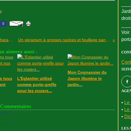
___
Jard
#
]
droi
0
___
Voir 
port
La sculpturale et buissonnante Euphorbe characias !
Un géranium à grosses racines et feuillage panaché
us aimerez aussi :
CON
Cont
SUIV
Mon Cognassier du
s tous
L'Eglantier utilisé
Japon illumine le
ant
comme porte-greffe
jardin...
pour les rosiers...
AGEN
•
Le 
Commentaires
•
Le 
•
Dic
LES 