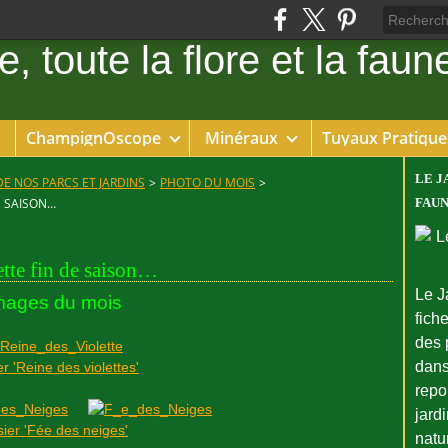
ChampignOscope
Minéraux
Tuyaux Pratique
LE J
DE NOS PARCS ET JARDINS
>
PHOTO DU MOIS
>
E SAISON…
FAUN
ette fin de saison…
Le J
mages du mois
fiche
des 
dans
r 'Reine des violettes'
repo
jard
ier 'Fée des neiges'
natu