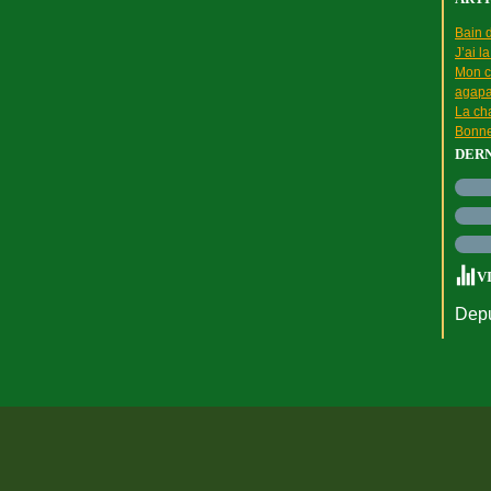
Bain d
J’ai l
Mon c
agapa
La cha
Bonne
DER
V
Depu