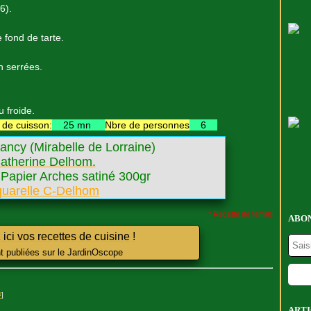
6).
 fond de tarte.
n serrées.
u froide.
de cuisson:
25 mn
Nbre de personnes
6
ancy (Mirabelle de Lorraine)
atherine Delhom.
 Papier Arches satiné 300gr
* Recette de famille
ABON
ici vos recettes de cuisine !
nt publiées sur le JardinOscope
#
]
ARTI