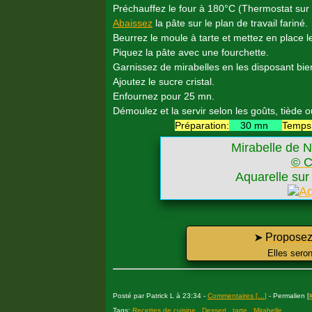
Préchauffez le four à 180°C (Thermostat sur 
Abaissez
la pâte sur le plan de travail fariné.
Beurrez le moule à tarte et mettez en place le
Piquez la pâte avec une fourchette.
Garnissez de mirabelles en les disposant bie
Ajoutez le sucre cristal.
Enfournez pour 25 mn.
Démoulez et la servir selon les goûts, tiède o
Préparation:
30 mn
Temps 
Mirabelle de N
© C
Aquarelle sur
Proposez 
➤
Elles sero
Posté par Patrick L à 23:34 -
Commentaires [
…
]
- Permalien [
Tags:
Recettes de cuisine
,
Dessert
,
tarte
,
Mirabelle