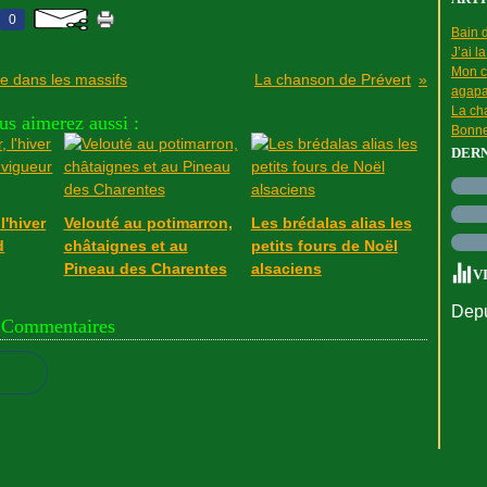
0
Bain d
J’ai l
Mon c
e dans les massifs
La chanson de Prévert
agapa
La cha
us aimerez aussi :
Bonne
DER
l'hiver
Velouté au potimarron,
Les brédalas alias les
d
châtaignes et au
petits fours de Noël
Pineau des Charentes
alsaciens
V
Depu
Commentaires