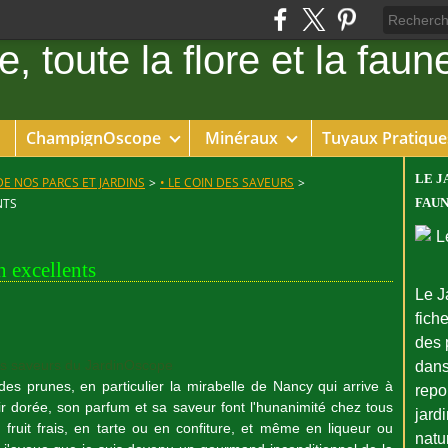
ChampignOscope
Minéraux
Tuyaux Pratique
LE J
DE NOS PARCS ET JARDINS
>
• LE COIN DES SAVEURS
>
NTS
FAUN
n excellents
Le J
fiche
des 
es saveurs du JardinOscope
dans
des prunes, en particulier la mirabelle de Nancy qui arrive à
repo
ir dorée, son parfum et sa saveur font l'hunanimité chez tous
jard
ruit frais, en tarte ou en confiture, et même en liqueur ou
natu