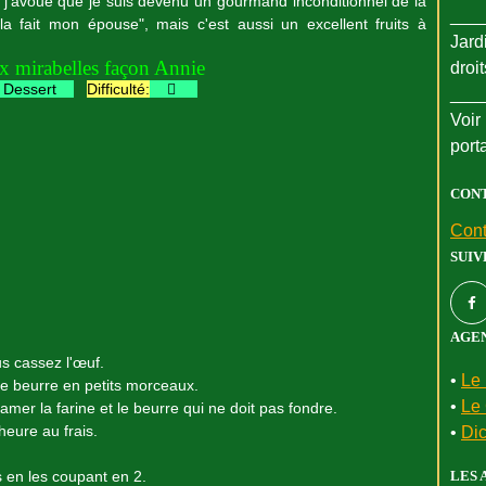
, j'avoue que je suis devenu un gourmand inconditionnel de la
___
la fait mon épouse", mais c'est aussi un excellent fruits à
Jard
ux mirabelles façon Annie
droi
Dessert
Difficulté:

___
Voir 
port
CON
Cont
SUIV
AGEN
us cassez l'œuf.
•
Le 
s le beurre en petits morceaux.
•
Le 
r la farine et le beurre qui ne doit pas fondre.
heure au frais.
•
Dic
 en les coupant en 2.
LES 