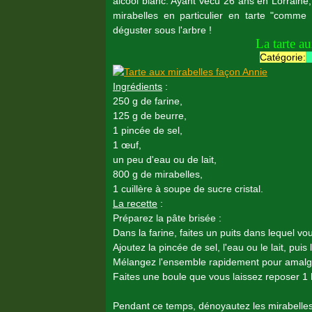
alcool blanc. Ayant vécu 26 ans en Lorraine
mirabelles en particulier en tarte "comme 
déguster sous l'arbre !
La tarte a
Catégorie:
Ingrédients
:
250 g de farine,
125 g de beurre,
1 pincée de sel,
1 œuf,
un peu d'eau ou de lait,
800 g de mirabelles,
1 cuillère à soupe de sucre cristal.
La recette
:
Préparez la pâte brisée :
Dans la farine, faites un puits dans lequel vo
Ajoutez la pincée de sel, l'eau ou le lait, pui
Mélangez l'ensemble rapidement pour amalgame
Faites une boule que vous laissez reposer 1 
Pendant ce temps, dénoyautez les mirabelles