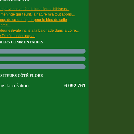
e jouvence au fond d'une fleur d'hibiscus...
a méninge qui fleurit, la nature m’a tout appris…
oup de cœur du jour pour le bleu de cette
nthe...
leur estivale incite à la baignade dans la Loire...
 fête à tous les papas
NIERS COMMENTAIRES
ISITEURS CÔTÉ FLORE
is la création
6 092 761