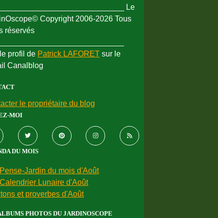
_____________________________ Le
inOscope© Copyright 2006-2026 Tous
ts réservés
_____________________________
le profil de
Patrick LAFORET
sur le
ail Canalblog
TACT
acter le propriétaire du blog
EZ-MOI
DA DU MOIS
Pense-Jardin du mois d'Août
Calendrier Lunaire d'Août
tons et proverbes d'Août
ALBUMS PHOTOS DU JARDINOSCOPE