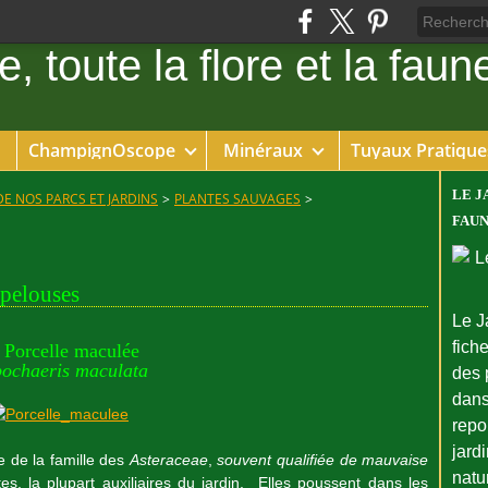
ChampignOscope
Minéraux
Tuyaux Pratique
LE J
DE NOS PARCS ET JARDINS
>
PLANTES SAUVAGES
>
FAUN
pelouses
Le J
fiche
 Porcelle maculée
ochaeris maculata
des 
dans
repo
jard
 de la famille des
Asteraceae
,
souvent qualifiée de mauvaise
natu
s, la plupart auxiliaires du jardin. Elles poussent dans les