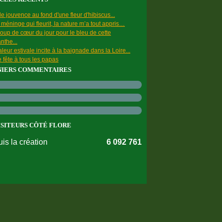
e jouvence au fond d'une fleur d'hibiscus...
a méninge qui fleurit, la nature m’a tout appris…
oup de cœur du jour pour le bleu de cette
nthe...
leur estivale incite à la baignade dans la Loire...
 fête à tous les papas
NIERS COMMENTAIRES
ISITEURS CÔTÉ FLORE
is la création
6 092 761