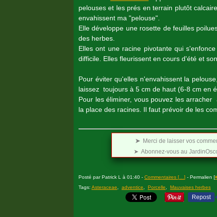
pelouses et les prés en terrain plutôt calcaire
envahissent ma "pelouse".
Elle développe une rosette de feuilles poilue
des herbes.
Elles ont une racine pivotante qui s'enfonc
difficile. Elles fleurissent en cours d'été et s
Pour éviter qu'elles n'envahissent la pelouse
laissez toujours à 5 cm de haut (6-8 cm en été
Pour les éliminer, vous pouvez les arracher 
la place des racines. Il faut prévoir de les c
➤
Merci de laisser vos comment
➤ Abonnez-vous au JardinOscop
Posté par Patrick L à 01:40 -
Commentaires [
…
]
- Permalien [
Tags:
Asteraceae
,
adventice
,
Porcelle
,
Mauvaises herbes
Repost