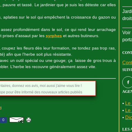
___
, pauvre et tassé. Le jardinier que je suis les déteste car elles
Jard
s, aplaties sur le sol qui empêchent la croissance du gazon ou
droi
___
e assez profondément dans le sol, ce qui rend leur arrachage
Voir 
ont prises d'assaut par les
syrphes
et autres butineurs.
port
, coupez les fleurs dès leur formation, ne tondez pas trop ras,
CON
) afin que l'herbe soit plus résistante.
avec un outil spécial ou une gouge; ça laisse de gros trous à
Cont
ombler. L’herbe les recouvre généralement assez vite.
SUIV
aires, donnez vos avis, moi aussi j'aime vous lire !
AGEN
e pour être informé des nouveaux articles publiés
•
Le 
#
]
•
Le 
•
Dic
0
LES 