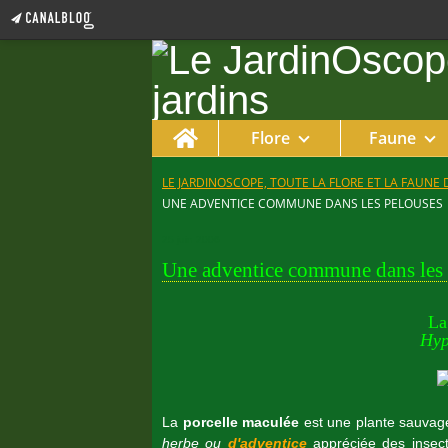
Home
Flore
Faune
LE JARDINOSCOPE, TOUTE LA FLORE ET LA FAUNE 
UNE ADVENTICE COMMUNE DANS LES PELOUSES
25 juin 2006
Une adventice commune dans les 
La
Hyp
La
porcelle maculée
est une plante sauvage
herbe
ou
d'adventice
appréciée des insecte