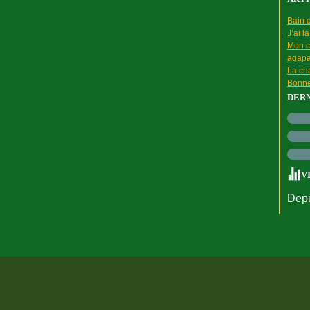
Bain d
J’ai l
Mon c
agapa
La cha
Bonne
DER
V
Depu