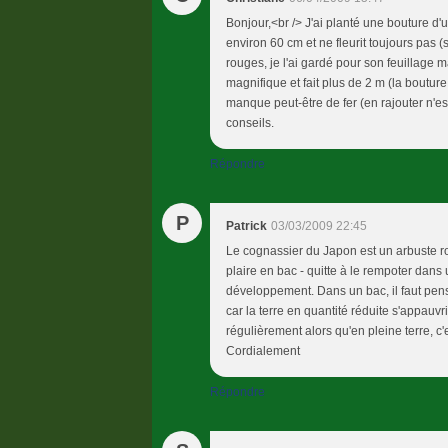
Bonjour,<br /> J'ai planté une bouture d
environ 60 cm et ne fleurit toujours pas (sa
rouges, je l'ai gardé pour son feuillage m
magnifique et fait plus de 2 m (la bouture 
manque peut-être de fer (en rajouter n'
conseils.
Répondre
P
Patrick
03/03/2009 22:45
Le cognassier du Japon est un arbuste ro
plaire en bac - quitte à le rempoter dans
développement. Dans un bac, il faut pens
car la terre en quantité réduite s'appauvr
régulièrement alors qu'en pleine terre, c
Cordialement
Répondre