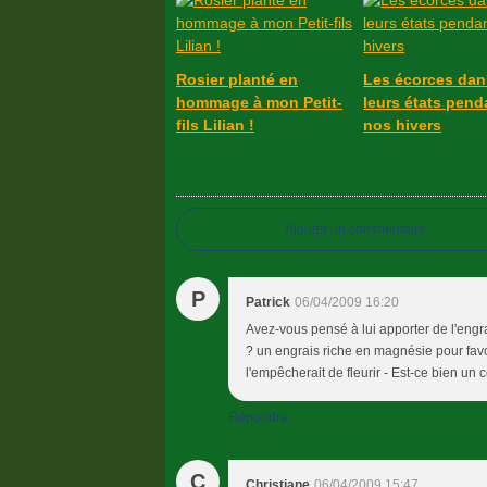
Rosier planté en
Les écorces dan
hommage à mon Petit-
leurs états pend
fils Lilian !
nos hivers
Ajouter un commentaire
P
Patrick
06/04/2009 16:20
Avez-vous pensé à lui apporter de l'engra
? un engrais riche en magnésie pour favor
l'empêcherait de fleurir - Est-ce bien un 
Répondre
C
Christiane
06/04/2009 15:47