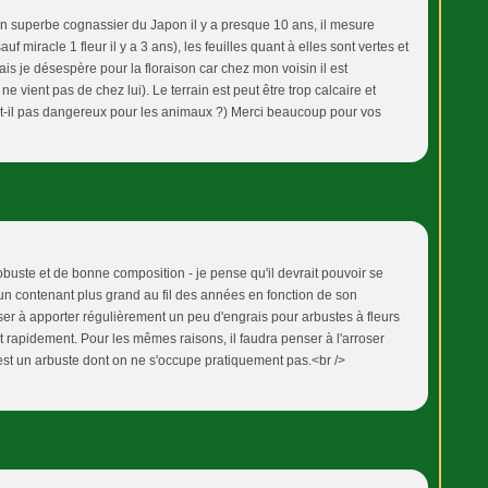
'un superbe cognassier du Japon il y a presque 10 ans, il mesure
uf miracle 1 fleur il y a 3 ans), les feuilles quant à elles sont vertes et
ais je désespère pour la floraison car chez mon voisin il est
ne vient pas de chez lui). Le terrain est peut être trop calcaire et
est-il pas dangereux pour les animaux ?) Merci beaucoup pour vos
buste et de bonne composition - je pense qu'il devrait pouvoir se
 un contenant plus grand au fil des années en fonction de son
er à apporter régulièrement un peu d'engrais pour arbustes à fleurs
it rapidement. Pour les mêmes raisons, il faudra penser à l'arroser
'est un arbuste dont on ne s'occupe pratiquement pas.<br />