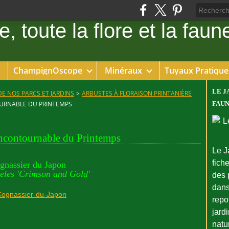
ChampignOscope
Minéraux
Tuyaux Pratique
LE J
DE NOS PARCS ET JARDINS
>
ARBUSTES À FLORAISON PRINTANIÈRE
OURNABLE DU PRINTEMPS
FAUN
incontournable du Printemps
Le J
fiche
gnassier du Japon
les 'Crimson and Gold'
des 
dans
repo
jard
natu