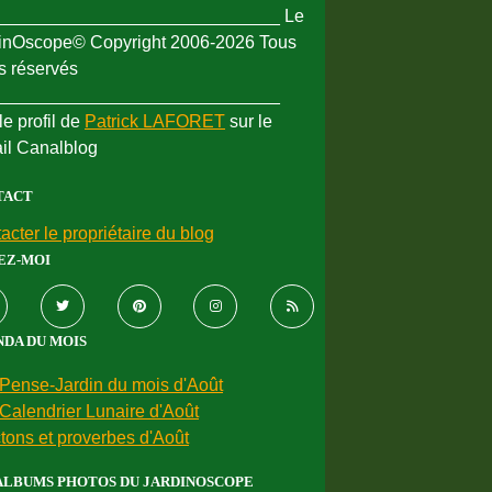
_____________________________ Le
inOscope© Copyright 2006-2026 Tous
ts réservés
_____________________________
le profil de
Patrick LAFORET
sur le
ail Canalblog
TACT
acter le propriétaire du blog
EZ-MOI
DA DU MOIS
Pense-Jardin du mois d'Août
Calendrier Lunaire d'Août
tons et proverbes d'Août
ALBUMS PHOTOS DU JARDINOSCOPE