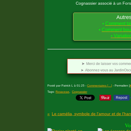
Cognassier associé à un
Fors
Autres
•
Comment tail
•
Comment boutu
• Variati
➤
Merci de laisser vos comment
➤ Abonnez-vous au JardinOscop
Posté par Patrick L à 01:25 -
Commentaires [
…
]
- Permalien [
Tags:
Rosaceae
,
Cognassier
Repost
Vo