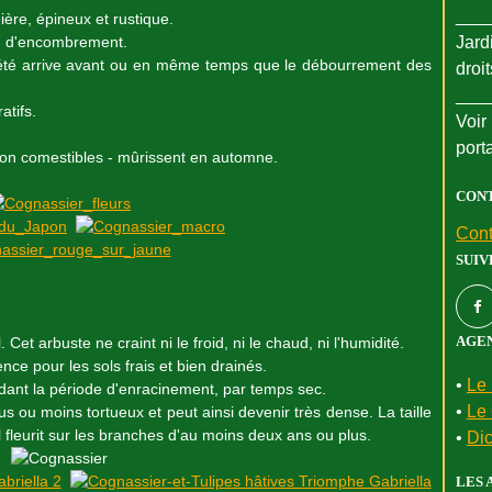
___
ière, épineux et rustique.
 m d'encombrement.
Jard
ariété arrive avant ou en même temps que le débourrement des
droi
___
atifs.
Voir 
port
- non comestibles - mûrissent en automne.
CON
Cont
SUIV
AGEN
Cet arbuste ne craint ni le froid, ni le chaud, ni l'humidité.
nce pour les sols frais et bien drainés.
•
Le 
ndant la période d'enracinement, par temps sec.
•
Le 
us ou moins tortueux et peut ainsi devenir très dense. La taille
l fleurit sur les branches d'au moins deux ans ou plus.
•
Dic
LES 