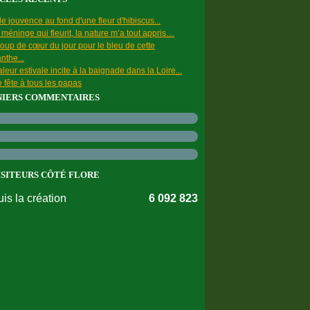
e jouvence au fond d'une fleur d'hibiscus...
a méninge qui fleurit, la nature m’a tout appris…
oup de cœur du jour pour le bleu de cette
nthe...
leur estivale incite à la baignade dans la Loire...
 fête à tous les papas
NIERS COMMENTAIRES
ISITEURS CÔTÉ FLORE
is la création
6 092 823