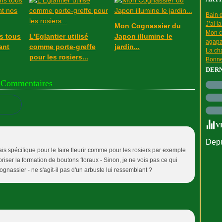
Bain d
J’ai l
Mon Cognassier du
Mon c
s tous
L'Eglantier utilisé
Japon illumine le
agapa
ant
comme porte-greffe
jardin...
La cha
pour les rosiers...
Bonne
DER
Commentaires
V
Depu
is spécifique pour le faire fleurir comme pour les rosiers par exemple
iser la formation de boutons floraux - Sinon, je ne vois pas ce qui
cognassier - ne s'agit-il pas d'un arbuste lui ressemblant ?