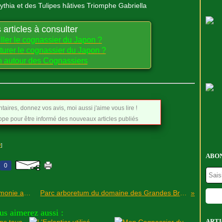
ythia
et des Tulipes hâtives Triomphe Gabriella
 articles à consulter
ler le cognassier du Japon ?
rer le cognassier du Japon ?
on autour des Cognassiers
aires, donnez vos avis, moi aussi j'aime vous lire !
e pour être informé des nouveaux articles publiés
#
]
ABON
0
Le camélia, symbole de l'amour et de l'harmonie au Japon
Parc arboretum du domaine des Grandes Bruyères
us aimerez aussi :
ARTI