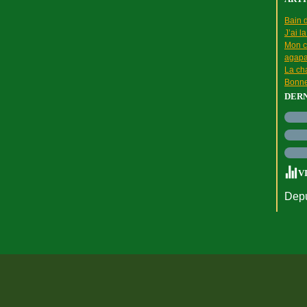
Bain d
J’ai l
Mon c
agapa
La cha
Bonne
DER
V
Depu