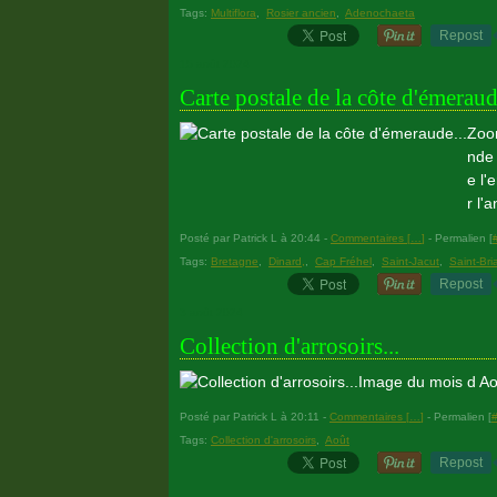
Tags:
Multiflora
,
Rosier ancien
,
Adenochaeta
Repost
15 août 2024
Carte postale de la côte d'émeraud
Zoom
nde 
e l'
r l'
Posté par Patrick L à 20:44 -
Commentaires [
…
]
- Permalien [
Tags:
Bretagne
,
Dinard,
,
Cap Fréhel
,
Saint-Jacut
,
Saint-Bri
Repost
3 août 2024
Collection d'arrosoirs...
Image du mois d Ao
Posté par Patrick L à 20:11 -
Commentaires [
…
]
- Permalien [
Tags:
Collection d'arrosoirs
,
Août
Repost