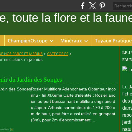
ChampignOscope
Minéraux
Tuyaux Pratique
LE J
DE NOS PARCS ET JARDINS
>
CATEGORIES
>
DE NOS PARCS ET JARDINS
FAUN
nir du Jardin des Songes
Le J
Rosier Multiflora Adenochaeta Obtenteur inco
fiche
nnu - fin XIXème Carte d'identité : Rosier anc
des 
ien au port buissonnant multiflora originaire d
u Japon. Arbuste sarmenteux de 170 à 200 c
dans
m de haut, peut être aussi utilisé en grimpant
repo
(3m), pour 2m d'encombrement....
jard
natu
malien [
#
]