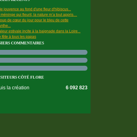
e jouvence au fond d'une fleur d'hibiscus...
a méninge qui fleurit, la nature m’a tout appris…
oup de cœur du jour pour le bleu de cette
nthe...
leur estivale incite à la baignade dans la Loire...
 fête à tous les papas
NIERS COMMENTAIRES
ISITEURS CÔTÉ FLORE
is la création
6 092 823