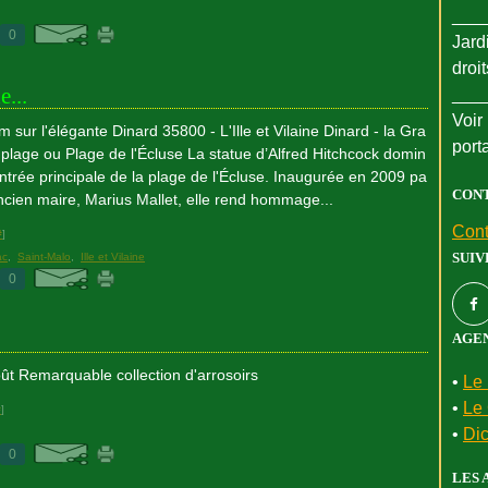
___
0
Jard
droi
e...
___
Voir 
 sur l'élégante Dinard 35800 - L'Ille et Vilaine Dinard - la Gra
port
plage ou Plage de l'Écluse La statue d’Alfred Hitchcock domin
entrée principale de la plage de l'Écluse. Inaugurée en 2009 pa
CON
ancien maire, Marius Mallet, elle rend hommage...
Cont
#
]
SUIV
ac
,
Saint-Malo
,
Ille et Vilaine
0
AGEN
ût Remarquable collection d'arrosoirs
•
Le 
•
Le 
#
]
•
Dic
0
LES 