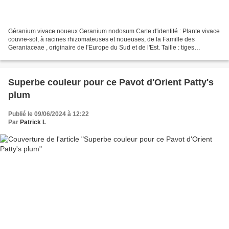
Géranium vivace noueux Geranium nodosum Carte d'identité : Plante vivace
couvre-sol, à racines rhizomateuses et noueuses, de la Famille des
Geraniaceae , originaire de l'Europe du Sud et de l'Est. Taille : tiges
dressées, anguleuses et renflées aux nœuds...
Superbe couleur pour ce Pavot d'Orient Patty's
plum
Publié le 09/06/2024 à 12:22
Par
Patrick L