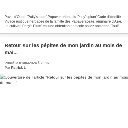
Pavot d'Orient 'Patty's plum' Papaver orientalis 'Patty's plum' Carte d'identité :
Vivace rustique herbacée de la famille des Papaveraceae, originaire d'Asie.
Le cultivar ‘Patty's Plum’ est une obtention horticole assez ancienne. Touffe
buissonnante de...
Retour sur les pépites de mon jardin au mois de
mai...
Publié le 01/06/2024 à 20:07
Par
Patrick L