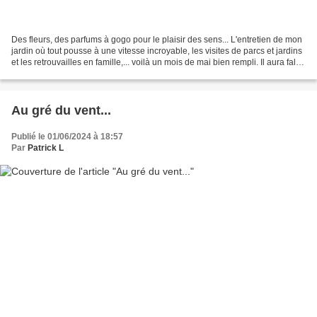
Des fleurs, des parfums à gogo pour le plaisir des sens... L'entretien de mon
jardin où tout pousse à une vitesse incroyable, les visites de parcs et jardins
et les retrouvailles en famille,... voilà un mois de mai bien rempli. Il aura fallu
être patient...
Au gré du vent...
Publié le 01/06/2024 à 18:57
Par
Patrick L