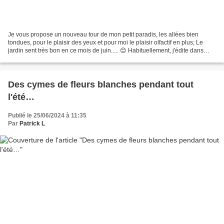
Je vous propose un nouveau tour de mon petit paradis, les allées bien
tondues, pour le plaisir des yeux et pour moi le plaisir olfactif en plus; Le
jardin sent très bon en ce mois de juin..... 😊 Habituellement, j'édite dans
mes articles beaucoup de photos...
Des cymes de fleurs blanches pendant tout
l'été…
Publié le 25/06/2024 à 11:35
Par
Patrick L