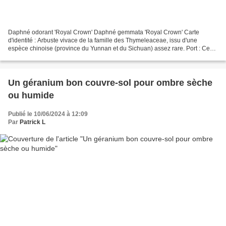
Daphné odorant 'Royal Crown' Daphné gemmata 'Royal Crown' Carte
d'identité : Arbuste vivace de la famille des Thymeleaceae, issu d'une
espèce chinoise (province du Yunnan et du Sichuan) assez rare. Port : Ce
petit arbuste à croissance lente pousse jusqu'à...
Un géranium bon couvre-sol pour ombre sèche
ou humide
Publié le 10/06/2024 à 12:09
Par
Patrick L