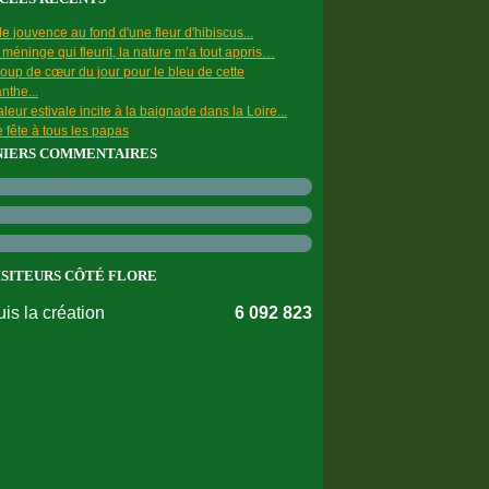
e jouvence au fond d'une fleur d'hibiscus...
a méninge qui fleurit, la nature m’a tout appris…
oup de cœur du jour pour le bleu de cette
nthe...
leur estivale incite à la baignade dans la Loire...
 fête à tous les papas
NIERS COMMENTAIRES
ISITEURS CÔTÉ FLORE
is la création
6 092 823