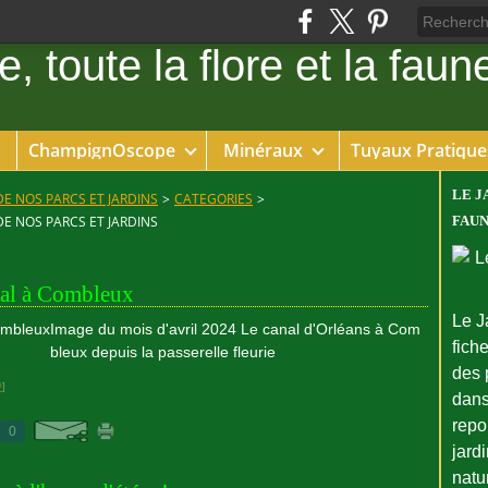
ChampignOscope
Minéraux
Tuyaux Pratique
LE J
DE NOS PARCS ET JARDINS
>
CATEGORIES
>
DE NOS PARCS ET JARDINS
FAUN
nal à Combleux
Le J
Image du mois d'avril 2024 Le canal d'Orléans à Com
fiche
bleux depuis la passerelle fleurie
des 
#
]
dans
repo
0
jard
natu