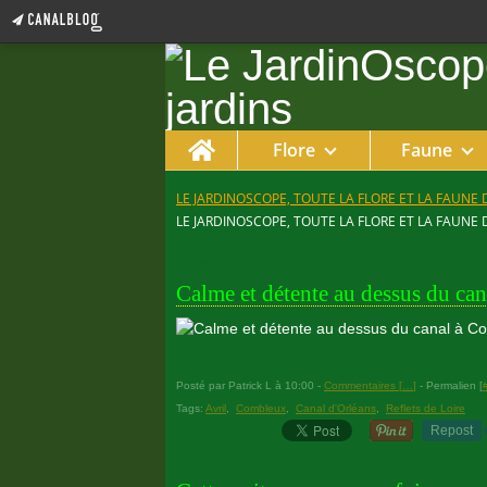
Home
Flore
Faune
LE JARDINOSCOPE, TOUTE LA FLORE ET LA FAUNE 
LE JARDINOSCOPE, TOUTE LA FLORE ET LA FAUNE 
31 mars 2024
Calme et détente au dessus du ca
Posté par Patrick L à 10:00 -
Commentaires [
…
]
- Permalien [
Tags:
Avril
,
Combleux
,
Canal d'Orléans
,
Reflets de Loire
Repost
31 mars 2024