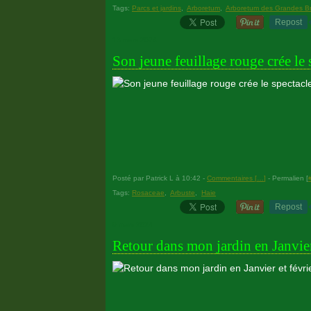
Tags:
Parcs et jardins
,
Arboretum
,
Arboretum des Grandes B
Repost
13 mars 2024
Son jeune feuillage rouge crée le
Posté par Patrick L à 10:42 -
Commentaires [
…
]
- Permalien [
Tags:
Rosaceae
,
Arbuste
,
Haie
Repost
9 mars 2024
Retour dans mon jardin en Janvier 