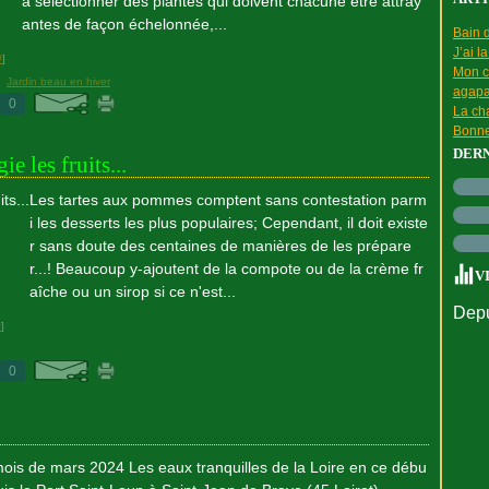
à sélectionner des plantes qui doivent chacune être attray
antes de façon échelonnée,...
Bain d
J’ai l
#
]
Mon c
,
Jardin beau en hiver
agapa
0
La cha
Bonne
DER
e les fruits...
Les tartes aux pommes comptent sans contestation parm
i les desserts les plus populaires; Cependant, il doit existe
r sans doute des centaines de manières de les prépare
r...! Beaucoup y-ajoutent de la compote ou de la crème fr
V
aîche ou un sirop si ce n'est...
Depu
#
]
0
ois de mars 2024 Les eaux tranquilles de la Loire en ce débu