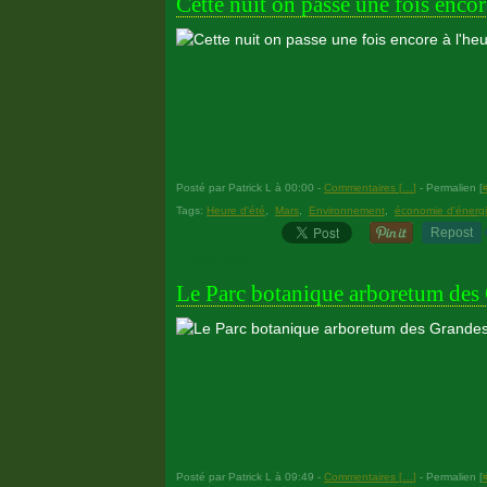
Cette nuit on passe une fois encore 
Posté par Patrick L à 00:00 -
Commentaires [
…
]
- Permalien [
Tags:
Heure d'été
,
Mars
,
Environnement
,
économie d'énerg
Repost
17 mars 2024
Le Parc botanique arboretum des 
Posté par Patrick L à 09:49 -
Commentaires [
…
]
- Permalien [