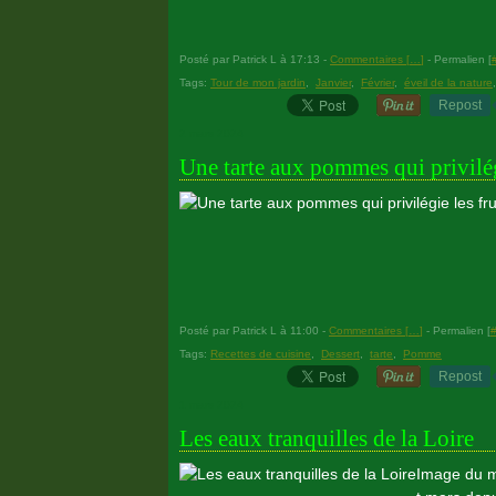
Posté par Patrick L à 17:13 -
Commentaires [
…
]
- Permalien [
Tags:
Tour de mon jardin
,
Janvier
,
Février
,
éveil de la nature
Repost
2 mars 2024
Une tarte aux pommes qui privilégi
Posté par Patrick L à 11:00 -
Commentaires [
…
]
- Permalien [
Tags:
Recettes de cuisine
,
Dessert
,
tarte
,
Pomme
Repost
1 mars 2024
Les eaux tranquilles de la Loire
Image du m