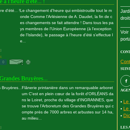
à l'heure d'été... !
___
Le changement d'heure qui embistrouille tout le m
Jard
onde Comme l'Arlésienne de A. Daudet, la fin de c
droi
es changements se fait attendre ! Dans tous les pa
___
ys membres de l'Union Européenne (à l'exception
Voir 
de l'Islande), le passage à l’heure d’été s’effectue l
port
e...
#
]
CON
ie
Cont
0
SUIV
Grandes Bruyères...
Flânerie printanière dans un remarquable arboret
AGEN
um C'est en plein cœur de la forêt d'ORLÉANS da
ns le Loiret, proche du village d'INGRANNES, que
•
Le 
se trouve l'Arboretum des Grandes Bruyères qui c
•
Le 
ompte près de 7000 arbres et arbustes sur 14 ha,
•
Dic
au milieu...
LES 
#
]