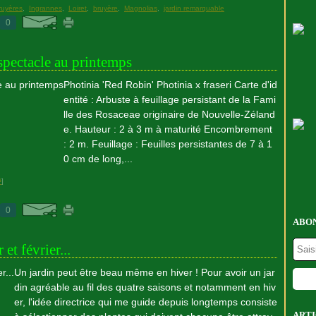
ruyères
,
Ingrannes
,
Loiret
,
bruyère
,
Magnolias
,
jardin remarquable
0
 spectacle au printemps
Photinia 'Red Robin' Photinia x fraseri Carte d'id
entité : Arbuste à feuillage persistant de la Fami
lle des Rosaceae originaire de Nouvelle-Zéland
e. Hauteur : 2 à 3 m à maturité Encombrement
: 2 m. Feuillage : Feuilles persistantes de 7 à 1
0 cm de long,...
#
]
0
ABON
et février...
Un jardin peut être beau même en hiver ! Pour avoir un jar
din agréable au fil des quatre saisons et notamment en hiv
er, l'idée directrice qui me guide depuis longtemps consiste
ARTI