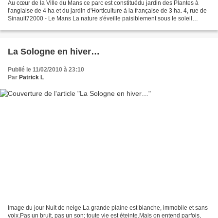
Au cœur de la Ville du Mans ce parc est constituédu jardin des Plantes à
l'anglaise de 4 ha et du jardin d'Horticulture à la française de 3 ha. 4, rue de
Sinault72000 - Le Mans La nature s'éveille paisiblement sous le soleil
printanier (mars 2009) Le...
La Sologne en hiver…
Publié le 11/02/2010 à 23:10
Par
Patrick L
Image du jour Nuit de neige La grande plaine est blanche, immobile et sans
voix.Pas un bruit, pas un son; toute vie est éteinte.Mais on entend parfois,