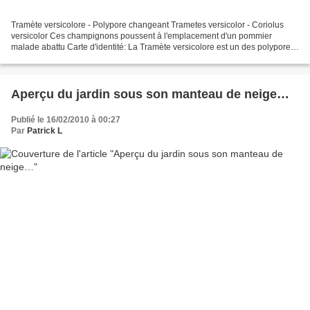
Tramète versicolore - Polypore changeant Trametes versicolor - Coriolus
versicolor Ces champignons poussent à l'emplacement d'un pommier
malade abattu Carte d'identité: La Tramète versicolore est un des polypores
les plus fréquents de la Famille des Coriolaceae....
Aperçu du jardin sous son manteau de neige…
Publié le 16/02/2010 à 00:27
Par
Patrick L