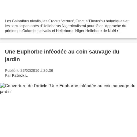
Les Galanthus nivalis, les Crocus 'vernus', Crocus 'Flavus'ou botaniques et
les semis spontanés d'Helleborus Nigerrivalisent pour fêter l'approche du
printemps Galanthus nivalis et Helleborus Niger Hellébore de Noël •
Helleborus Niger • Ranunculaceae...
Une Euphorbe inféodée au coin sauvage du
jardin
Publié le 22/02/2010 à 20:36
Par
Patrick L