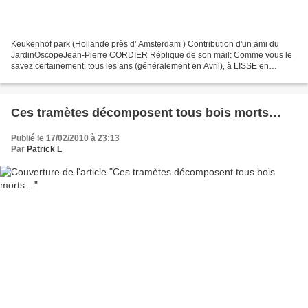
Keukenhof park (Hollande près d' Amsterdam ) Contribution d'un ami du
JardinOscopeJean-Pierre CORDIER Réplique de son mail: Comme vous le
savez certainement, tous les ans (généralement en Avril), à LISSE en
Hollande, se déroule un festival de tulipes,...
Ces tramètes décomposent tous bois morts…
Publié le 17/02/2010 à 23:13
Par
Patrick L