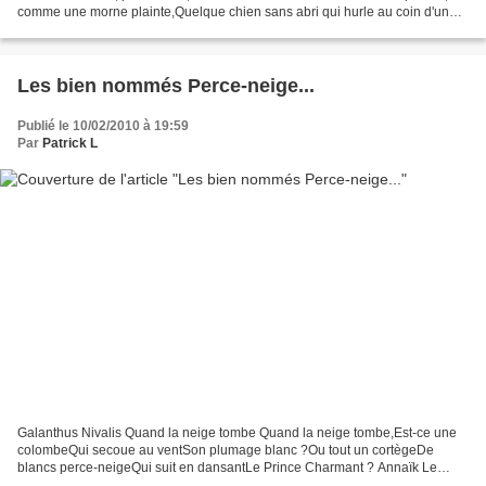
comme une morne plainte,Quelque chien sans abri qui hurle au coin d'un
bois. Plus de chansons dans...
Les bien nommés Perce-neige...
Publié le 10/02/2010 à 19:59
Par
Patrick L
Galanthus Nivalis Quand la neige tombe Quand la neige tombe,Est-ce une
colombeQui secoue au ventSon plumage blanc ?Ou tout un cortègeDe
blancs perce-neigeQui suit en dansantLe Prince Charmant ? Annaïk Le
Léard Voir la fiche de culture de Galanthus ni...