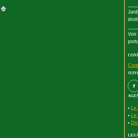
___
Jard
droi
___
Voir 
port
CON
Cont
SUIV
AGEN
•
Le 
•
Le 
•
Dic
LES 