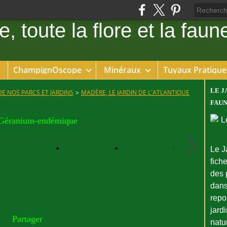
ChampignOscope
Minéraux
Tuyaux Pratique
LE J
DE NOS PARCS ET JARDINS
>
MADÈRE, LE JARDIN DE L'ATLANTIQUE
FAUN
Géranium-endémique
Le J
fiche
des 
dans
repo
jard
Partager
natu