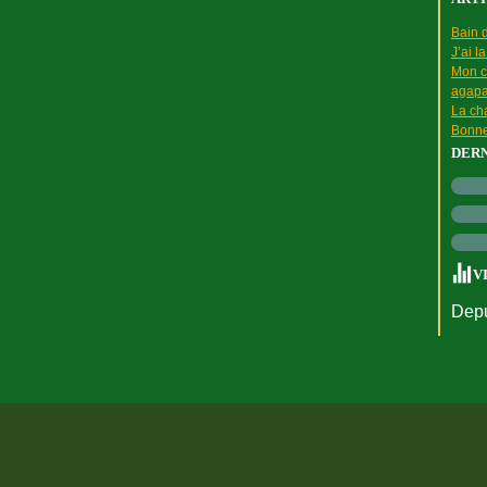
Bain d
J’ai l
Mon c
agapa
La cha
Bonne
DER
V
Depu