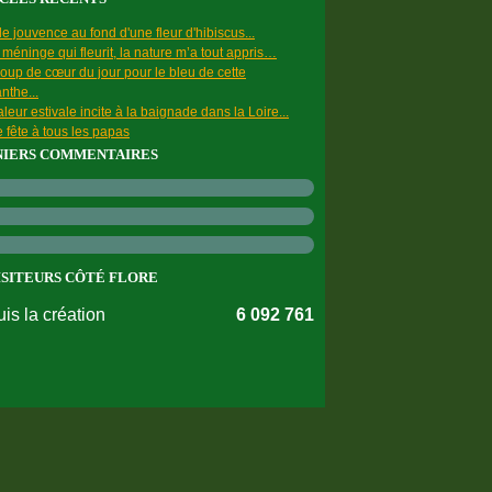
e jouvence au fond d'une fleur d'hibiscus...
a méninge qui fleurit, la nature m’a tout appris…
oup de cœur du jour pour le bleu de cette
nthe...
leur estivale incite à la baignade dans la Loire...
 fête à tous les papas
NIERS COMMENTAIRES
ISITEURS CÔTÉ FLORE
is la création
6 092 761