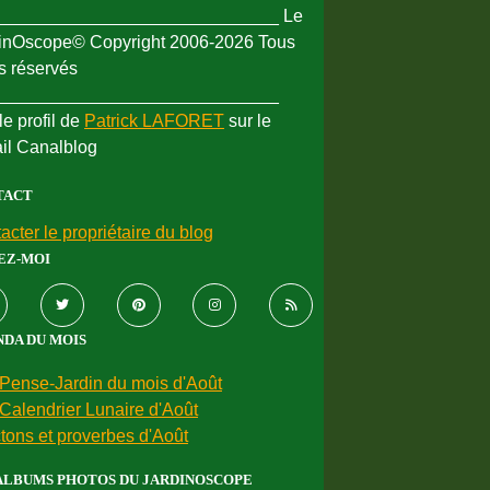
_____________________________ Le
inOscope© Copyright 2006-2026 Tous
ts réservés
_____________________________
le profil de
Patrick LAFORET
sur le
ail Canalblog
TACT
acter le propriétaire du blog
EZ-MOI
DA DU MOIS
Pense-Jardin du mois d'Août
Calendrier Lunaire d'Août
tons et proverbes d'Août
ALBUMS PHOTOS DU JARDINOSCOPE