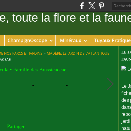
ChampignOscope
Minéraux
Tuyaux Pratique
LE J
DE NOS PARCS ET JARDINS
>
MADÈRE, LE JARDIN DE L'ATLANTIQUE
CACEAE
FAUN
ula • Famille des Brassicaceae
Le J
fiche
des 
dans
repo
jard
Partager
natu