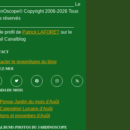
_____________________________ Le
inOscope© Copyright 2006-2026 Tous
ts réservés
_____________________________
le profil de
Patrick LAFORET
sur le
ail Canalblog
TACT
acter le propriétaire du blog
EZ-MOI
DA DU MOIS
Pense-Jardin du mois d'Août
Calendrier Lunaire d'Août
tons et proverbes d'Août
ALBUMS PHOTOS DU JARDINOSCOPE