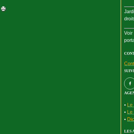
___
Jard
droi
___
Voir 
port
CON
Cont
SUIV
AGEN
•
Le 
•
Le 
•
Dic
LES 