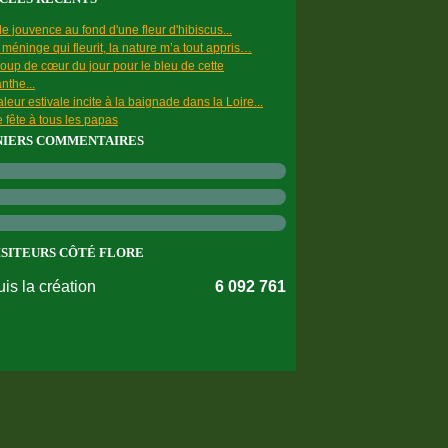
e jouvence au fond d'une fleur d'hibiscus...
a méninge qui fleurit, la nature m’a tout appris…
oup de cœur du jour pour le bleu de cette
nthe...
leur estivale incite à la baignade dans la Loire...
 fête à tous les papas
NIERS COMMENTAIRES
ISITEURS CÔTÉ FLORE
is la création
6 092 761