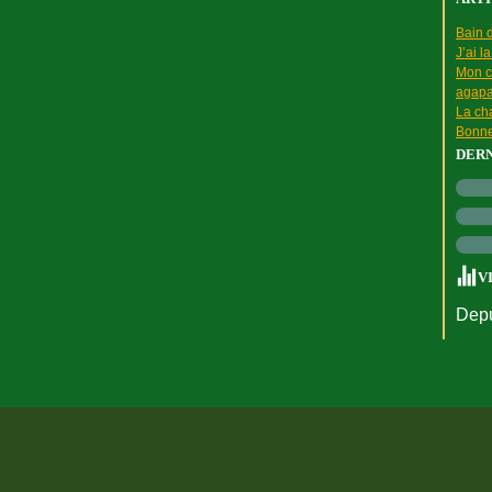
Bain d
J’ai l
Mon c
agapa
La cha
Bonne
DER
V
Depu