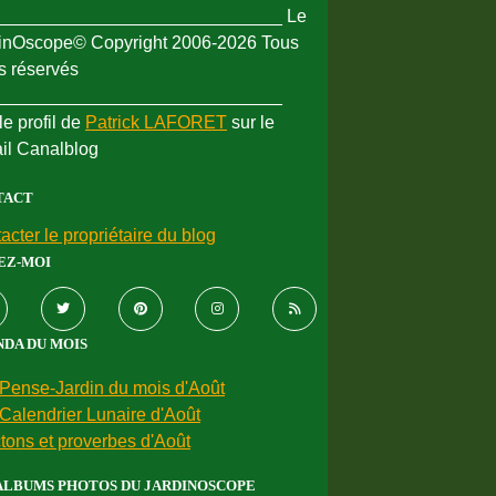
_____________________________ Le
inOscope© Copyright 2006-2026 Tous
ts réservés
_____________________________
le profil de
Patrick LAFORET
sur le
ail Canalblog
TACT
acter le propriétaire du blog
EZ-MOI
DA DU MOIS
Pense-Jardin du mois d'Août
Calendrier Lunaire d'Août
tons et proverbes d'Août
ALBUMS PHOTOS DU JARDINOSCOPE