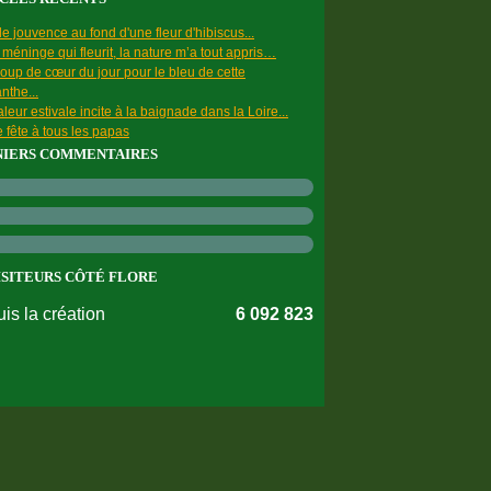
e jouvence au fond d'une fleur d'hibiscus...
a méninge qui fleurit, la nature m’a tout appris…
oup de cœur du jour pour le bleu de cette
nthe...
leur estivale incite à la baignade dans la Loire...
 fête à tous les papas
NIERS COMMENTAIRES
ISITEURS CÔTÉ FLORE
is la création
6 092 823