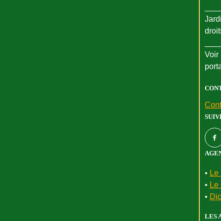
___
Jard
droi
___
Voir 
port
CON
Cont
SUIV
AGEN
•
Le 
•
Le 
•
Dic
LES 