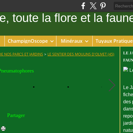
ChampignOscope
Minéraux
Tuyaux Pratique
LE J
DE NOS PARCS ET JARDINS
>
LE SENTIER DES MOULINS D'OLIVET (45)
FAUN
Pneumatophores
Le J
fiche
des 
dans
Partager
repo
jard
natu