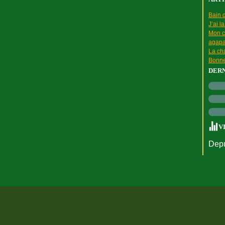
Bain d
J’ai l
Mon c
agapa
La cha
Bonne
DER
V
Depu