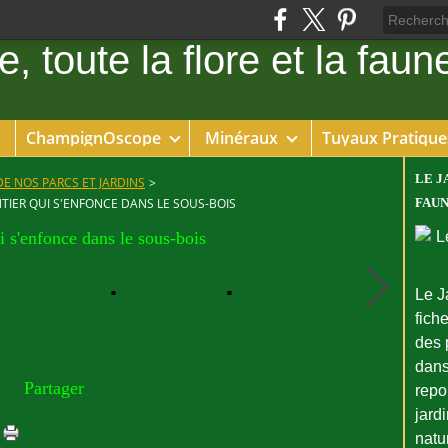
ChampignOscope
Minéraux
Tuyaux Pratique
LE J
DE NOS PARCS ET JARDINS
>
TIER QUI S'ENFONCE DANS LE SOUS-BOIS
FAUN
i s'enfonce dans le sous-bois
Le J
fiche
des 
dans
Partager
repo
jard
natu