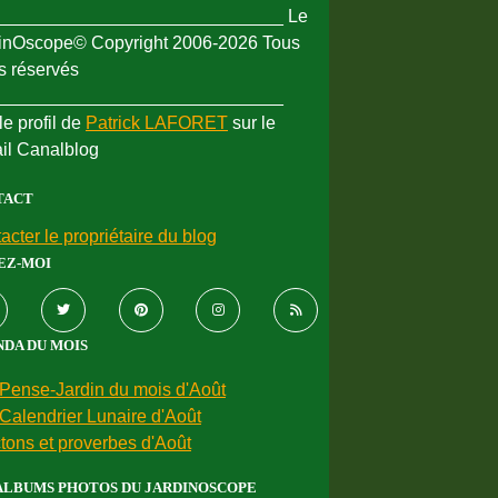
_____________________________ Le
inOscope© Copyright 2006-2026 Tous
ts réservés
_____________________________
le profil de
Patrick LAFORET
sur le
ail Canalblog
TACT
acter le propriétaire du blog
EZ-MOI
DA DU MOIS
Pense-Jardin du mois d'Août
Calendrier Lunaire d'Août
tons et proverbes d'Août
ALBUMS PHOTOS DU JARDINOSCOPE