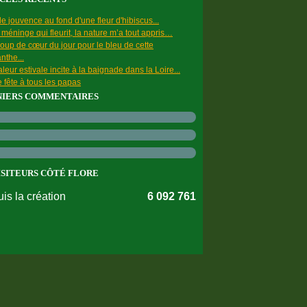
e jouvence au fond d'une fleur d'hibiscus...
a méninge qui fleurit, la nature m’a tout appris…
oup de cœur du jour pour le bleu de cette
nthe...
leur estivale incite à la baignade dans la Loire...
 fête à tous les papas
NIERS COMMENTAIRES
ISITEURS CÔTÉ FLORE
is la création
6 092 761