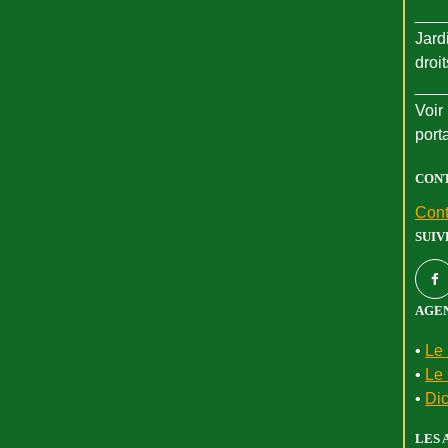
___
Jard
droi
___
Voir 
port
CON
Cont
SUIV
AGEN
•
Le 
•
Le 
•
Dic
LES 