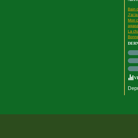
Bain d
J’ai l
Mon c
agapa
La cha
Bonne
DER
V
Depu