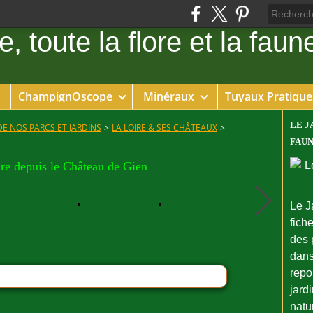
ChampignOscope
Minéraux
Tuyaux Pratique
LE J
DE NOS PARCS ET JARDINS
>
LA LOIRE & SES CHÂTEAUX
>
FAUN
ire depuis le Château de Gien
Le J
fiche
des 
dans
repo
jard
natu