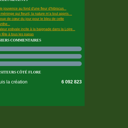
e jouvence au fond d'une fleur d'hibiscus...
a méninge qui fleurit, la nature m’a tout appris…
oup de cœur du jour pour le bleu de cette
nthe...
leur estivale incite à la baignade dans la Loire...
 fête à tous les papas
NIERS COMMENTAIRES
ISITEURS CÔTÉ FLORE
is la création
6 092 823