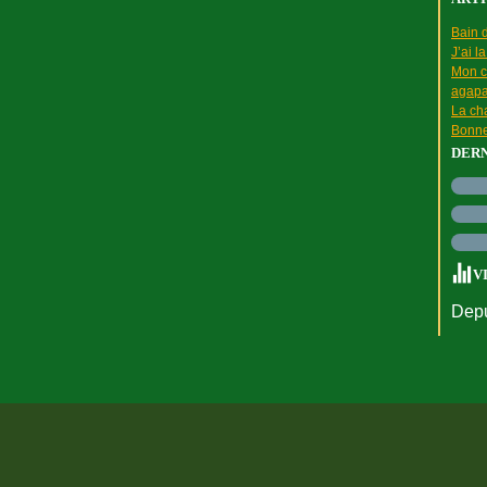
Bain d
J’ai l
Mon c
agapa
La cha
Bonne
DER
V
Depu