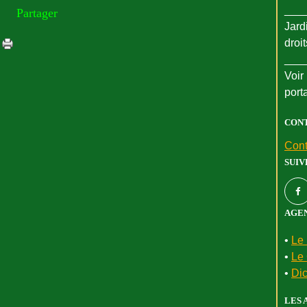
___
Partager
Jard
droi
___
Voir 
port
CON
Cont
SUIV
AGEN
•
Le 
•
Le 
•
Dic
LES 