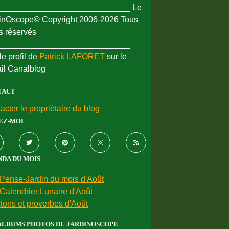
_____________________________ Le
inOscope© Copyright 2006-2026 Tous
ts réservés
_____________________________
le profil de
Patrick LAFORET
sur le
ail Canalblog
TACT
acter le propriétaire du blog
EZ-MOI
DA DU MOIS
Pense-Jardin du mois d'Août
Calendrier Lunaire d'Août
tons et proverbes d'Août
ALBUMS PHOTOS DU JARDINOSCOPE