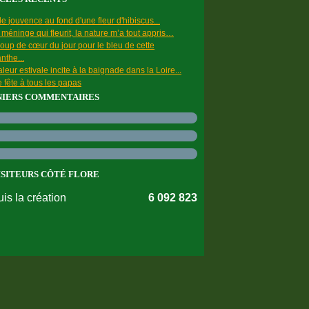
e jouvence au fond d'une fleur d'hibiscus...
a méninge qui fleurit, la nature m’a tout appris…
oup de cœur du jour pour le bleu de cette
nthe...
leur estivale incite à la baignade dans la Loire...
 fête à tous les papas
NIERS COMMENTAIRES
ISITEURS CÔTÉ FLORE
is la création
6 092 823