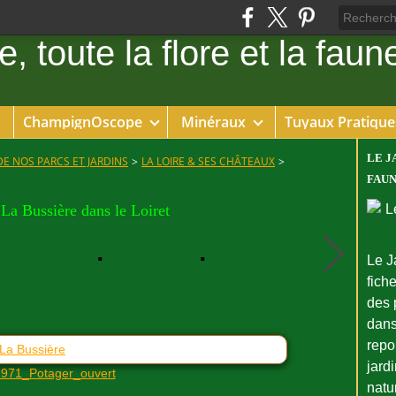
ChampignOscope
Minéraux
Tuyaux Pratique
LE J
DE NOS PARCS ET JARDINS
>
LA LOIRE & SES CHÂTEAUX
>
FAUN
La Bussière dans le Loiret
Le J
fiche
des 
dans
repo
 La Bussière
jard
natu