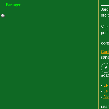
___
Partager
Jard
droi
___
Voir 
port
CON
Cont
SUIV
AGEN
•
Le 
•
Le 
•
Dic
LES 