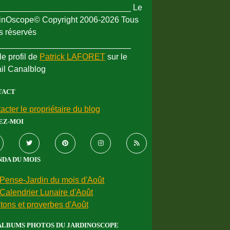
_____________________________ Le
inOscope© Copyright 2006-2026 Tous
ts réservés
_____________________________
le profil de
Patrick LAFORET
sur le
ail Canalblog
TACT
acter le propriétaire du blog
EZ-MOI
DA DU MOIS
Pense-Jardin du mois d'Août
Calendrier Lunaire d'Août
tons et proverbes d'Août
ALBUMS PHOTOS DU JARDINOSCOPE