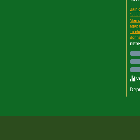
Bain d
J’ai l
Mon c
agapa
La cha
Bonne
DER
V
Depu