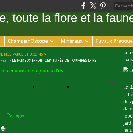
ChampignOscope
Minéraux
Tuyaux Pratique
LE J
DE NOS PARCS ET JARDINS
>
RES)
>
LE FAMEUX JARDIN CEINTURÉS DE TOPIAIRES D'IFS
FAUN
in ceinturés de topiaires d'ifs
Le J
fiche
des 
dans
Partager
repo
jard
natu