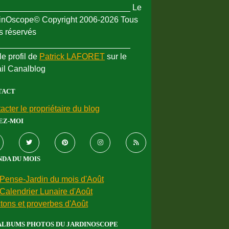
_____________________________ Le
inOscope© Copyright 2006-2026 Tous
ts réservés
_____________________________
le profil de
Patrick LAFORET
sur le
ail Canalblog
TACT
acter le propriétaire du blog
EZ-MOI
DA DU MOIS
Pense-Jardin du mois d'Août
Calendrier Lunaire d'Août
tons et proverbes d'Août
ALBUMS PHOTOS DU JARDINOSCOPE