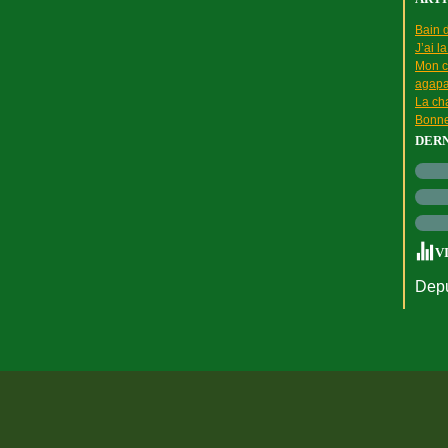
Bain d
J’ai l
Mon c
agapa
La cha
Bonne
DER
V
Depu