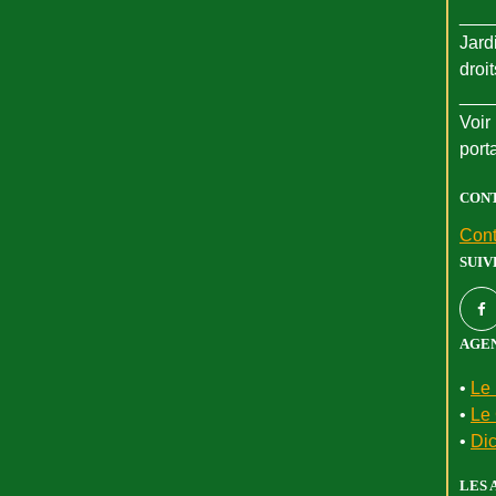
___
Jard
droi
___
Voir 
port
CON
Cont
SUIV
AGEN
•
Le 
•
Le 
•
Dic
LES 