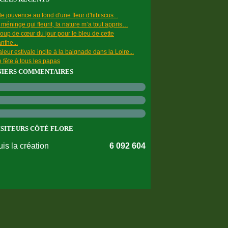
e jouvence au fond d'une fleur d'hibiscus...
a méninge qui fleurit, la nature m’a tout appris…
oup de cœur du jour pour le bleu de cette
nthe...
leur estivale incite à la baignade dans la Loire...
 fête à tous les papas
NIERS COMMENTAIRES
ISITEURS CÔTÉ FLORE
is la création
6 092 604