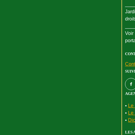
___
Jard
droi
___
Voir 
port
CON
Cont
SUIV
AGEN
•
Le 
•
Le 
•
Dic
LES 