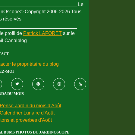
_____________________________ Le
inOscope© Copyright 2006-2026 Tous
ts réservés
_____________________________
le profil de
Patrick LAFORET
sur le
ail Canalblog
TACT
acter le propriétaire du blog
EZ-MOI
DA DU MOIS
Pense-Jardin du mois d'Août
Calendrier Lunaire d'Août
tons et proverbes d'Août
ALBUMS PHOTOS DU JARDINOSCOPE