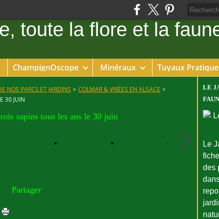
ChampignOscope
Minéraux
Tuyaux Pratique
LE J
DE NOS PARCS ET JARDINS
>
COLMAR & VIRÉES EN ALSACE
>
E 30 JUIN
FAUN
rois sapins tous les ans le 30 juin
Le J
fiche
des 
dans
Partager
repo
jard
natu