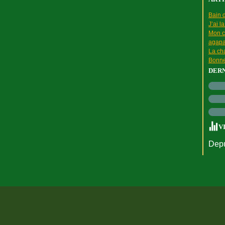
Bain d
J’ai l
Mon c
agapa
La cha
Bonne
DER
V
Depu