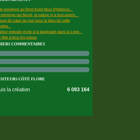
e jouvence au fond d'une fleur d'hibiscus...
a méninge qui fleurit, la nature m’a tout appris…
oup de cœur du jour pour le bleu de cette
nthe...
leur estivale incite à la baignade dans la Loire...
 fête à tous les papas
NIERS COMMENTAIRES
ISITEURS CÔTÉ FLORE
is la création
6 093 164