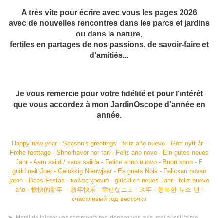
A très vite pour écrire avec vous les pages 2026
avec de nouvelles rencontres
dans les parcs et jardins
ou dans la nature,
fertiles en partages de nos passions, de savoir-faire et
d'amitiés...
Je vous remercie pour votre fidélité et pour l'intérêt
que vous accordez à mon JardinOscope d'année en
année.
Happy new year - Season's greetings - feliz año nuevo - Gott nytt år -
Frohe festtage - Shnorhavor nor tari - Feliz ano novo - Ein gutes neues
Jahr - Aam saiid / sana saiida - Felice anno nuovo - Buon anno - E
gudd neit Joër - Gelukkig Nieuwjaar - Es guets Nöis - Felicxan novan
jaron - Boas Festas - καλας χρoνιά - glücklich neues Jahr - feliz nuevo
año - 愉快的新年 - 新年快乐 - 幸せなニュ - ス年 - 행복한 뉴스 년 -
счастливый год весточки
➤
Merci de laisser vos commentaires, donnez vos avis, moi aussi j'aime