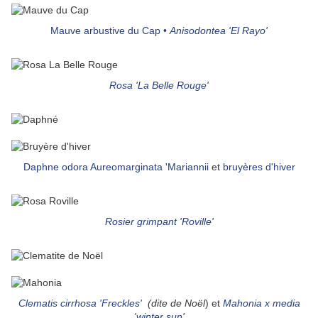
Mauve arbustive du Cap •
Anisodontea 'El Rayo'
Rosa 'La Belle Rouge'
Daphne odora Aureomarginata 'Mariannii
et
bruyères d'hiver
Rosier grimpant 'Roville'
Clematis cirrhosa 'Freckles'
(dite de Noël
) et
Mahonia x media
'winter sun'