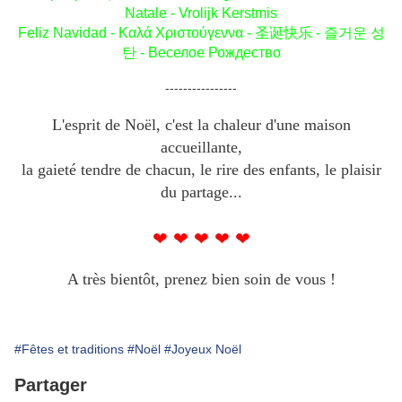
Natale - Vrolijk Kerstmis
Feliz Navidad -
Καλά Χριστούγεννα
- 圣诞快乐 - 즐거운 성
탄 - Веселое Рождество
----------------
L'esprit de Noël, c'est la chaleur d'une maison
accueillante,
la gaieté tendre de chacun, le rire des enfants, le plaisir
du partage...
❤ ❤ ❤ ❤ ❤
A très bientôt, prenez bien soin de vous !
#Fêtes et traditions
#Noël
#Joyeux Noël
Partager