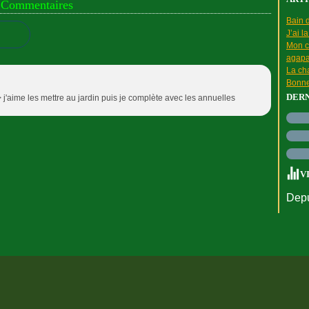
Commentaires
Bain d
J’ai l
Mon c
agapa
La cha
Bonne
DER
/> j'aime les mettre au jardin puis je complète avec les annuelles
V
Depu