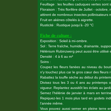
Feuillage : les feuilles caduques vertes sont
Floraison : Très florifère de Juillet - octobre
attirent de nombreux insectes pollinisateurs 
Fruit en akènes côtelés à aigrette.
Rusticité : Rustique jusqu'à -20 °C
Fiche de culture :
Exposition : Soleil à mi-ombre.
Sol : Terre fraîche, humide, drainante, suppor
Hélénium Rubinzwerg peut aussi être utilisé
Densité : 4 à 6 au m²
Soins :
Coupez les fleurs fanées au niveau du bouto
n'y touchez plus car le gros cœur des fleurs r
Rabattez la touffe sèche au début du printem
Divisez tous les 3 ou 4 ans au printemps o
vigueur. Replantez aussitôt les éclats au jar
Semez l'hélénie de janvier à mars en terrine
Repiquez-les 1 mois plus tard en godets indiv
l'année même.
Vous pouvez aussi semer en pleine terre en