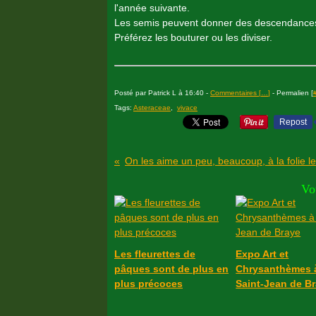
l'année suivante.
Les semis peuvent donner des descendances d
Préférez les bouturer ou les diviser.
Posté par Patrick L à 16:40 -
Commentaires [
…
]
- Permalien [
Tags:
Asteraceae
,
vivace
Repost
Vo
Les fleurettes de
Expo Art et
pâques sont de plus en
Chrysanthèmes 
plus précoces
Saint-Jean de B