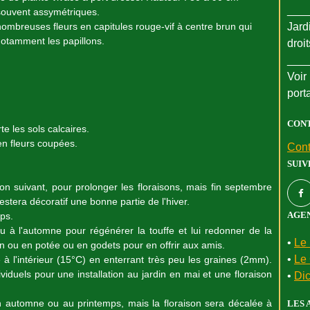
___
 souvent assymétriques.
, nombreuses fleurs en capitules rouge-vif à centre brun qui
Jard
notamment les papillons.
droi
___
Voir 
port
CON
te les sols calcaires.
 en fleurs coupées.
Cont
SUIV
n suivant, pour prolonger les floraisons, mais fin septembre
estera décoratif une bonne partie de l'hiver.
AGEN
ps.
u à l'automne pour régénérer la touffe et lui redonner de la
•
Le 
din ou en potée ou en godets pour en offrir aux amis.
•
Le 
 à l'intérieur (15°C) en enterrant très peu les graines (2mm).
iduels pour une installation au jardin en mai et une floraison
•
Dic
 automne ou au printemps, mais la floraison sera décalée à
LES 