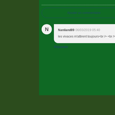
Ajouter un commentaire
N
Naniland89
06/03/2019 05:40
les vivaces m'attirent toujours<br /> <br 
Répondre