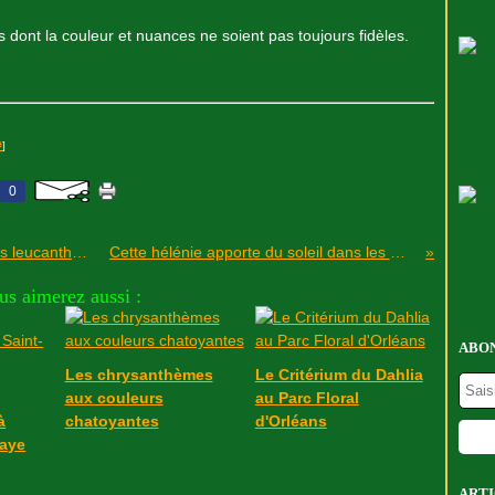
ont la couleur et nuances ne soient pas toujours fidèles.
#
]
0
On les aime un peu, beaucoup, à la folie les leucanthemum !
Cette hélénie apporte du soleil dans les massifs
us aimerez aussi :
ABON
Les chrysanthèmes
Le Critérium du Dahlia
aux couleurs
au Parc Floral
à
chatoyantes
d'Orléans
raye
ARTI