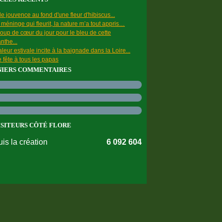
e jouvence au fond d'une fleur d'hibiscus...
a méninge qui fleurit, la nature m’a tout appris…
oup de cœur du jour pour le bleu de cette
nthe...
leur estivale incite à la baignade dans la Loire...
 fête à tous les papas
NIERS COMMENTAIRES
ISITEURS CÔTÉ FLORE
is la création
6 092 604