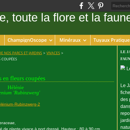
ChampignOscope
Minéraux
Tuyaux Pratique
LE J
DE NOS PARCS ET JARDINS
>
VIVACES
>
RS COUPÉES
FAUN
s en fleurs coupées
Le J
Hélénie
enium 'Rubinzwerg'
fiche
des 
dans
repo
jard
eraceae
,
natu
été de plante vivace à port dressé. Hauteur : 80 à 90 cm