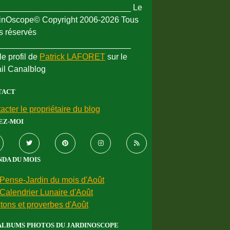
_____________________________ Le
inOscope© Copyright 2006-2026 Tous
ts réservés
_____________________________
le profil de
Patrick LAFORET
sur le
ail Canalblog
TACT
acter le propriétaire du blog
EZ-MOI
DA DU MOIS
Pense-Jardin du mois d'Août
Calendrier Lunaire d'Août
tons et proverbes d'Août
ALBUMS PHOTOS DU JARDINOSCOPE