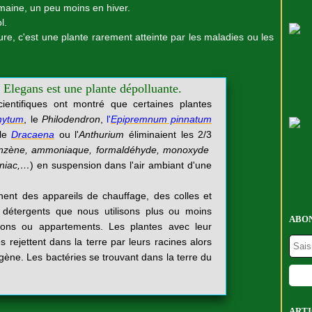
emaine, un peu moins en hiver.
ol.
re, c'est une plante rarement atteinte par les maladies ou les
legans est une plante dépolluante.
ientifiques ont montré que certaines plantes
hytum
, le
Philodendron
,
l'
Epipremnum
pinnatum
 le
Dracaena
ou l'
Anthurium
éliminaient les 2/3
nzène, ammoniaque, formaldéhyde, monoxyde
niac,…
) en suspension dans l'air ambiant d'une
nent des appareils de chauffage, des colles et
 détergents que nous utilisons plus ou moins
ABON
ons ou appartements. Les plantes avec leur
les rejettent dans la terre par leurs racines alors
xygène. Les bactéries se trouvant dans la terre du
ARTI