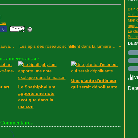
Bain d
J’ai l
#
]
Mon c
ution
agapa
0
La cha
Bonne
DER
Elisez l'arbre de l'année 2015 avec Terre-Sauvage et l'ONF
Les épis des roseaux scintillent dans la lumière printanière
us aimerez aussi :
V
Une plante d'intérieur
t art
Le Spathiphyllum
qui serait dépolluante
Depu
apporte une note
t
exotique dans la
maison
Commentaires