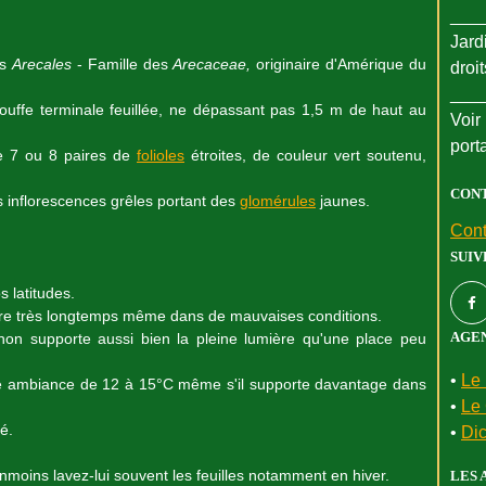
___
Jard
es
Arecales
- Famille des
Arecaceae,
originaire d'Amérique du
droi
___
touffe terminale feuillée, ne dépassant pas 1,5 m de haut au
Voir 
port
e 7 ou 8 paires de
folioles
étroites, de couleur vert soutenu,
CON
 inflorescences grêles portant des
glomérules
jaunes.
Cont
SUIV
s latitudes.
vivre très longtemps même dans de mauvaises conditions.
AGEN
 sinon supporte aussi bien la pleine lumière qu'une place peu
•
Le 
une ambiance de 12 à 15°C même s'il supporte davantage dans
•
Le 
é.
•
Dic
éanmoins lavez-lui souvent les feuilles notamment en hiver.
LES 