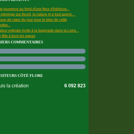
e jouvence au fond d'une fleur d'hibiscus...
a méninge qui fleurit, la nature m’a tout appris…
oup de cœur du jour pour le bleu de cette
nthe...
leur estivale incite à la baignade dans la Loire...
 fête à tous les papas
NIERS COMMENTAIRES
ISITEURS CÔTÉ FLORE
is la création
6 092 823