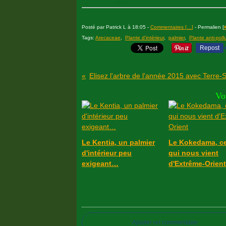
Posté par Patrick L à 18:05 -
Commentaires [
…
]
- Permalien [
Tags:
Arecaceae
,
Plante d'intérieur
,
palmier
,
Plante anti-poll
Repost
Vo
Le Kentia, un palmier
Le Kokedama, ce
d'intérieur peu
qui nous vient
exigeant…
d'Extrême-Orien
Ajouter un commentaire