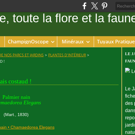
ChampignOscope
Minéraux
Tuyaux Pratique
LE J
DE NOS PARCS ET JARDINS
>
PLANTES D'INTÉRIEUR
>
D !
FAUN
ais costaud !
Le J
fiche
Palmier nain
maedorea Elegans
des 
dans
(Mart., 1830)
repo
jard
natu