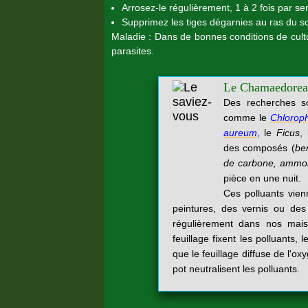
Arrosez-le régulièrement, 1 à 2 fois par s
Supprimez les tiges dégarnies au ras du s
Maladie : Dans de bonnes conditions de cultu
parasites.
Le Chamaedorea E
Des recherches sc
comme le
Chlorop
aureum
,
le
Ficus
,
des composés (
be
de carbone, ammo
pièce en une nuit.
Ces polluants vien
peintures, des vernis ou des
régulièrement dans nos mais
feuillage fixent les polluants, 
que le feuillage diffuse de l'o
pot neutralisent les polluants.